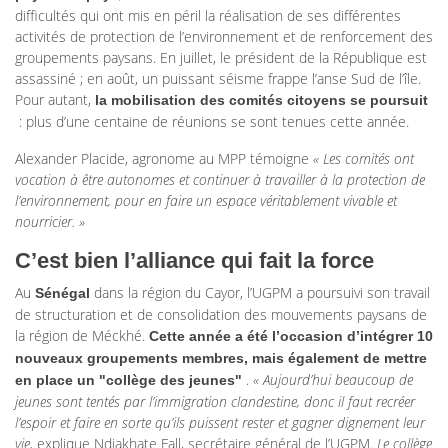
difficultés qui ont mis en péril la réalisation de ses différentes
activités de protection de l’environnement et de renforcement des
groupements paysans. En juillet, le président de la République est
assassiné ; en août, un puissant séisme frappe l’anse Sud de l’île.
Pour autant,
la mobilisation des comités citoyens se poursuit
: plus d’une centaine de réunions se sont tenues cette année.
Alexander Placide, agronome au MPP témoigne
« Les comités ont
vocation à être autonomes et continuer à travailler à la protection de
l’environnement, pour en faire un espace véritablement vivable et
nourricier. »
C’est bien l’alliance qui fait la force
Au
dans la région du Cayor, l’UGPM a poursuivi son travail
Sénégal
de structuration et de consolidation des mouvements paysans de
la région de Méckhé.
Cette année a été l’occasion d’intégrer 10
nouveaux groupements membres, mais également de mettre
.
« Aujourd’hui beaucoup de
en place un "collège des jeunes"
jeunes sont tentés par l’immigration clandestine, donc il faut recréer
l’espoir et faire en sorte qu’ils puissent rester et gagner dignement leur
vie,
explique Ndiakhate Fall, secrétaire général de l’UGPM.
Le collège