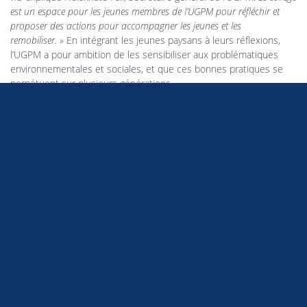
est un espace pour les jeunes membres de l’UGPM pour réfléchir et
proposer des actions pour accompagner les jeunes et les
remobiliser. »
En intégrant les jeunes paysans à leurs réflexions,
l’UGPM a pour ambition de les sensibiliser aux problématiques
environnementales et sociales, et que ces bonnes pratiques se
perpétuent sur plusieurs générations.
Au
, notre projet Récasé, réalisé avec nos deux
Rwanda
partenaires Duhamic-Adri et Adenya a pris de l’ampleur en 2021.
Les paysans formateurs membres des groupements sont
aujourd’hui plus nombreux, et se spécialisent sur de nouvelles
thématiques : hygiène et nutrition, alphabétisation, agroécologie…
En créant du lien entre les paysans du groupement, ils
au sein des familles
facilitent la transmission de compétences
paysannes. Séraphine Mukanyamwasa est paysanne formatrice,
elle témoigne :
« Cela crée de la solidarité avec les autres paysans. Ils
viennent dans mon potager, je leur montre comment j’ai fait. Je fais ça
pour le bien des autres, nous créons de l’unité, de l’entraide. Et cela n’a
pas de prix. »
Les savoirs se multiplient et les actions collectives