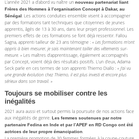
L’année 2021 a d’abord vu naître un
nouveau partenariat liant
Frères des Hommes à l’organisation Concept à Dakar, au
. Les actions conduites ensemble visent à accompagner
Sénégal
par des formations tant techniques que citoyennes de jeunes
apprentis, âgés de 13 à 30 ans, dans leur projet professionnel. Les
premiers effets de ces formations se font déjà ressentir. Fallou
Sagna, apprenti tailleur de 23 ans témoigne :
« Les formations m’ont
appris à bien mesurer, je sais maintenant tailler des vêtements sur-
mesure. »
Les maîtres d’apprentissage, également accompagnés
par Concept, voient déjà des résultats positifs. L’un d’eux, Adama
Seck parle en ces termes de son apprenti Thierno Diallo :
« J’ai vu
une grande évolution chez Thierno, il est plus investi et encore plus
sérieux dans son travail. »
Toujours se mobiliser contre les
inégalités
2021 aura aussi et surtout permis la poursuite de nos actions face
aux inégalités de genre.
Les femmes soutenues par notre
partenaire Fedina en Inde et par l’APEF en RD Congo ont été
.
actrices de leur propre émancipation
La première promotion de 30 femmes formées à la coupe-couture