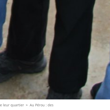
e leur quartier
>
Au Pérou : des