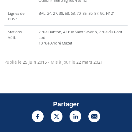
Odéon (métro lignes 4 et 10)
Lignes de
BAL, 24, 27, 38, 58, 63, 70, 85, 86, 87, 96, N121
BUS :
Stations
2 rue Danton, 42 rue Saint Severin, 7 rue du Pont
Vélib :
Lodi
10 rue André Mazet
Publié le
25 juin 2015
-
Mis à jour le
22 mars 2021
Partager