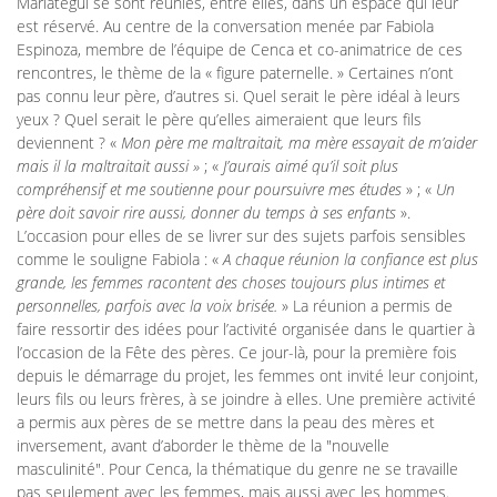
Mariategui se sont réunies, entre elles, dans un espace qui leur
est réservé. Au centre de la conversation menée par Fabiola
Espinoza, membre de l’équipe de Cenca et co-animatrice de ces
rencontres, le thème de la « figure paternelle. » Certaines n’ont
pas connu leur père, d’autres si. Quel serait le père idéal à leurs
yeux ? Quel serait le père qu’elles aimeraient que leurs fils
deviennent ? «
Mon père me maltraitait, ma mère essayait de m’aider
mais il la maltraitait aussi »
; «
J’aurais aimé qu’il soit plus
compréhensif et me soutienne pour poursuivre mes études
» ; «
Un
père doit savoir rire aussi, donner du temps à ses enfants
».
L’occasion pour elles de se livrer sur des sujets parfois sensibles
comme le souligne Fabiola : «
A chaque réunion la confiance est plus
grande, les femmes racontent des choses toujours plus intimes et
personnelles, parfois avec la voix brisée.
» La réunion a permis de
faire ressortir des idées pour l’activité organisée dans le quartier à
l’occasion de la Fête des pères. Ce jour-là, pour la première fois
depuis le démarrage du projet, les femmes ont invité leur conjoint,
leurs fils ou leurs frères, à se joindre à elles. Une première activité
a permis aux pères de se mettre dans la peau des mères et
inversement, avant d’aborder le thème de la "nouvelle
masculinité". Pour Cenca, la thématique du genre ne se travaille
pas seulement avec les femmes, mais aussi avec les hommes.