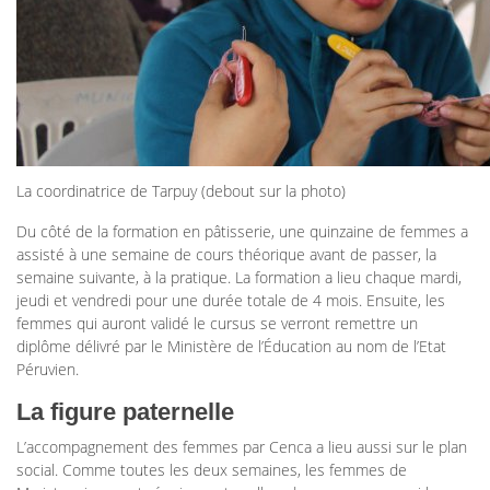
La coordinatrice de Tarpuy (debout sur la photo)
Du côté de la formation en pâtisserie, une quinzaine de femmes a
assisté à une semaine de cours théorique avant de passer, la
semaine suivante, à la pratique. La formation a lieu chaque mardi,
jeudi et vendredi pour une durée totale de 4 mois. Ensuite, les
femmes qui auront validé le cursus se verront remettre un
diplôme délivré par le Ministère de l’Éducation au nom de l’Etat
Péruvien.
La figure paternelle
L’accompagnement des femmes par Cenca a lieu aussi sur le plan
social. Comme toutes les deux semaines, les femmes de