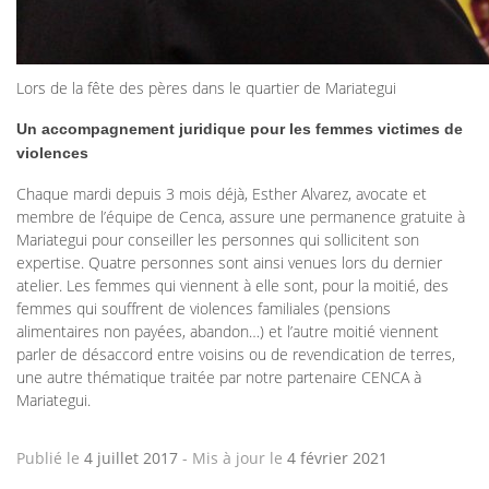
Lors de la fête des pères dans le quartier de Mariategui
Un accompagnement juridique pour les femmes victimes de
violences
Chaque mardi depuis 3 mois déjà, Esther Alvarez, avocate et
membre de l’équipe de Cenca, assure une permanence gratuite à
Mariategui pour conseiller les personnes qui sollicitent son
expertise. Quatre personnes sont ainsi venues lors du dernier
atelier. Les femmes qui viennent à elle sont, pour la moitié, des
femmes qui souffrent de violences familiales (pensions
alimentaires non payées, abandon…) et l’autre moitié viennent
parler de désaccord entre voisins ou de revendication de terres,
une autre thématique traitée par notre partenaire CENCA à
Mariategui.
Publié le
4 juillet 2017
-
Mis à jour le
4 février 2021