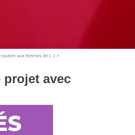
 soutien aux femmes de (…)
>
e projet avec