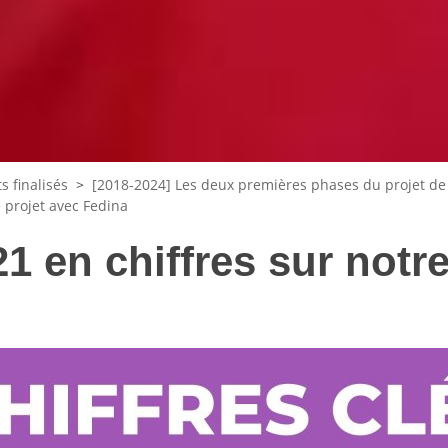
s finalisés
>
[2018-2024] Les deux premières phases du projet de
e projet avec Fedina
1 en chiffres sur notr