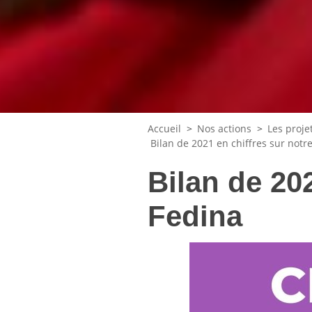
Accueil
>
Nos actions
>
Les projet
Bilan de 2021 en chiffres sur notr
Bilan de 202
Fedina