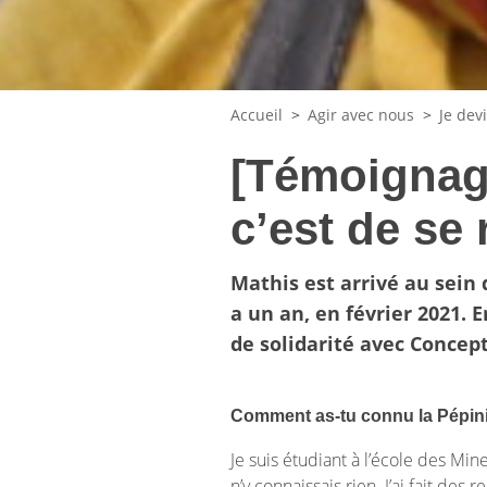
Accueil
>
Agir avec nous
>
Je dev
[Témoignage
c’est de se 
Mathis est arrivé au sein 
a un an, en février 2021. 
de solidarité avec Concept
Comment as-tu connu la Pépinièr
Je suis étudiant à l’école des Mine
n’y connaissais rien. J’ai fait des