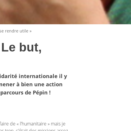
se rendre utile »
Le but,
darité internationale il y
 mener à bien une action
 parcours de Pépin !
faire de « l’humanitaire » mais je
as trop, c’était des missions assez