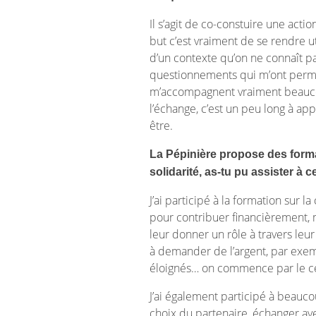
Il s’agit de co-constuire une act
but c’est vraiment de se rendre u
d’un contexte qu’on ne connaît pas
questionnements qui m’ont permis
m’accompagnent vraiment beaucoup
l’échange, c’est un peu long à ap
être.
La Pépinière propose des format
solidarité, as-tu pu assister à c
J’ai participé à la formation sur 
pour contribuer financièrement, ma
leur donner un rôle à travers leu
à demander de l’argent, par exemp
éloignés… on commence par le cer
J’ai également participé à beauco
choix du partenaire, échanger avec