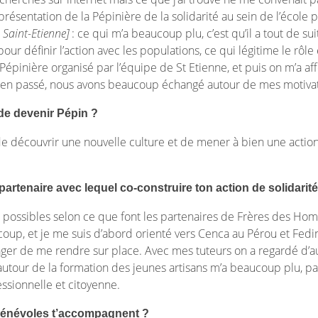
e présentation de la Pépinière de la solidarité au sein de l’école
 Saint-Etienne]
: ce qui m’a beaucoup plu, c’est qu’il a tout de sui
ur définir l’action avec les populations, ce qui légitime le rôle 
Pépinière organisé par l’équipe de St Etienne, et puis on m’a aff
 bien passé, nous avons beaucoup échangé autour de mes motivati
 de devenir Pépin ?
de découvrir une nouvelle culture et de mener à bien une action
partenaire avec lequel co-construire ton action de solidarité
s possibles selon ce que font les partenaires de Frères des Ho
ucoup, et je me suis d’abord orienté vers Cenca au Pérou et Fedi
isager de me rendre sur place. Avec mes tuteurs on a regardé d’
autour de la formation des jeunes artisans m’a beaucoup plu, parc
essionnelle et citoyenne.
-bénévoles t’accompagnent ?