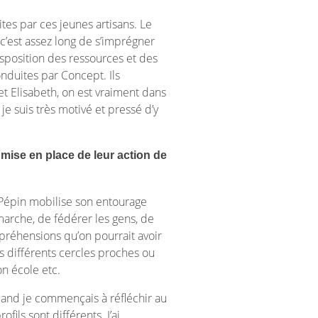
tes par ces jeunes artisans. Le
c’est assez long de s’imprégner
disposition des ressources et des
nduites par Concept. Ils
t Elisabeth, on est vraiment dans
e suis très motivé et pressé d’y
 mise en place de leur action de
le Pépin mobilise son entourage
émarche, de fédérer les gens, de
ppréhensions qu’on pourrait avoir
s différents cercles proches ou
n école etc.
uand je commençais à réfléchir au
ils sont différents. J’ai