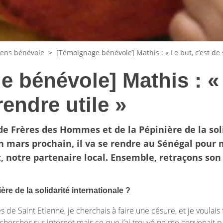
iens bénévole
>
[Témoignage bénévole] Mathis : « Le but, c’est de 
 bénévole] Mathis : « 
rendre utile »
de Frères des Hommes et de la Pépinière de la soli
En mars prochain, il va se rendre au Sénégal pour
, notre partenaire local. Ensemble, retraçons son
e de la solidarité internationale ?
s de Saint Etienne, je cherchais à faire une césure, et je voulais 
 recherches sur internet mais ce que j’ai trouvé ne me convenait p