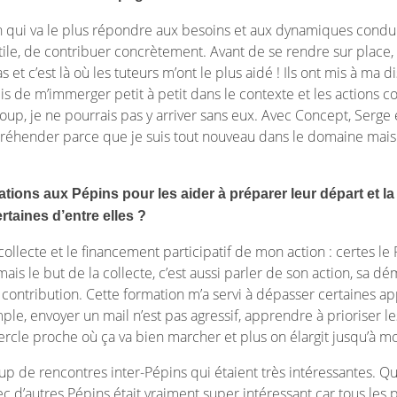
ion qui va le plus répondre aux besoins et aux dynamiques condui
tile, de contribuer concrètement. Avant de se rendre sur place, 
 et c’est là où les tuteurs m’ont le plus aidé ! Ils ont mis à ma 
 de m’immerger petit à petit dans le contexte et les actions co
, je ne pourrais pas y arriver sans eux. Avec Concept, Serge e
préhender parce que je suis tout nouveau dans le domaine mais j
ions aux Pépins pour les aider à préparer leur départ et la
ertaines d’entre elles ?
la collecte et le financement participatif de mon action : certes 
is le but de la collecte, c’est aussi parler de son action, sa d
r contribution. Cette formation m’a servi à dépasser certaines a
le, envoyer un mail n’est pas agressif, apprendre à prioriser le
cle proche où ça va bien marcher et plus on élargit jusqu’à mo
up de rencontres inter-Pépins qui étaient très intéressantes. Q
 d’autres Pépins était vraiment super intéressant car tous les prof