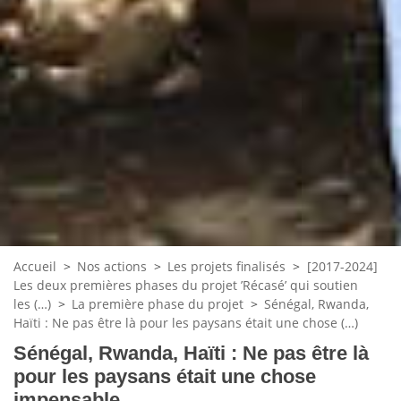
Accueil
>
Nos actions
>
Les projets finalisés
>
[2017-2024]
Les deux premières phases du projet ’Récasé’ qui soutien
les (…)
>
La première phase du projet
>
Sénégal, Rwanda,
Haïti : Ne pas être là pour les paysans était une chose (…)
Sénégal, Rwanda, Haïti : Ne pas être là
pour les paysans était une chose
impensable