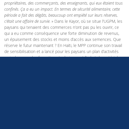
propriétaires, des commerçants, des enseignants, qui eux étaient tous
confinés. Ça a eu un impact. En termes de sécurité alimentaire, cette
période a fait des dégâts, beaucoup ont empiété sur leurs réserves,
c’était une affaire de survie.
» Dans le Kayor, où se situe l’UGPM, les
paysans qui tenaient des commerces n’ont pas pu les ouvrir, ce
qui a eu comme conséquence une forte diminution de revenus,
un épuisement des stocks et moins d’accès aux semences. Que
réserve le futur maintenant ? En Haïti, le MPP continue son travail
de sensibilisation et a lancé pour les paysans un plan d’activités
agricoles avec des formations techniques et l’achat de matériel ou
de semences, «
avant que la pluie n’arrive
» prévient Mulaire.