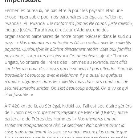
Fermer les bureaux, ne pas être là pour les paysans était une
chose impensable pour nos partenaires sénégalais, haïtien et
rwandais. Au Rwanda, «
le contact n’a jamais été coupé, juste ralenti
»,
indique Juvénal Turahirwa, directeur d’Adenya, une des
organisations partenaires de notre projet “Récasé” dans le sud du
pays : «
Nos animateurs ont toujours été en contact avec les collectifs
paysans. Quelquefois ils allaient directement rendre visite aux familles
paysannes, selon leurs besoins.
» «
Ces animateurs
, ajoute Thomas
Brigatti, volontaire de Frères des Hommes au Rwanda,
sont allés
sur le terrain pour des choses qui ne pouvaient pas attendre. Sinon ils
travaillaient beaucoup avec le téléphone. Il y a aussi eu quelques
réunions organisées dans les collectifs mais dans des conditions de
sécurité sanitaire strictes. On s’est beaucoup adapté. On a vu ce qui
était faisable.
»
À 7 426 km de là, au Sénégal, Ndiakhate Fall est secrétaire général
de l’Union des Groupements Paysans de Meckhé (UGPM), autre
partenaire de Frères des Hommes : «
Nos membres ont un
sentiment d’appartenance réel. Ce sentiment était présent avant la
crise, mais maintenant les gens se rendent encore plus compte que