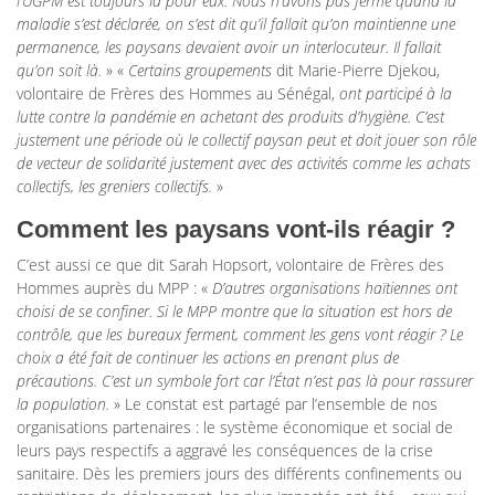
l’UGPM est toujours là pour eux. Nous n’avons pas fermé quand la
maladie s’est déclarée, on s’est dit qu’il fallait qu’on maintienne une
permanence, les paysans devaient avoir un interlocuteur. Il fallait
qu’on soit là.
» «
Certains groupements
dit Marie-Pierre Djekou,
volontaire de Frères des Hommes au Sénégal,
ont participé à la
lutte contre la pandémie en achetant des produits d’hygiène. C’est
justement une période où le collectif paysan peut et doit jouer son rôle
de vecteur de solidarité justement avec des activités comme les achats
collectifs, les greniers collectifs.
»
Comment les paysans vont-ils réagir ?
C’est aussi ce que dit Sarah Hopsort, volontaire de Frères des
Hommes auprès du MPP : «
D’autres organisations haïtiennes ont
choisi de se confiner. Si le MPP montre que la situation est hors de
contrôle, que les bureaux ferment, comment les gens vont réagir ? Le
choix a été fait de continuer les actions en prenant plus de
précautions. C’est un symbole fort car l’État n’est pas là pour rassurer
la population.
» Le constat est partagé par l’ensemble de nos
organisations partenaires : le système économique et social de
leurs pays respectifs a aggravé les conséquences de la crise
sanitaire. Dès les premiers jours des différents confinements ou