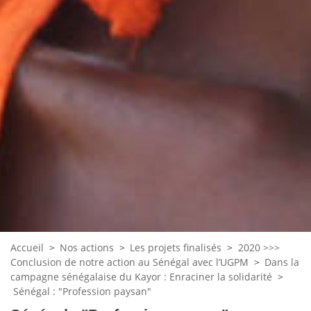
Accueil
>
Nos actions
>
Les projets finalisés
>
2020 >>>
Conclusion de notre action au Sénégal avec l’UGPM
>
Dans la
campagne sénégalaise du Kayor : Enraciner la solidarité
>
Sénégal : "Profession paysan"