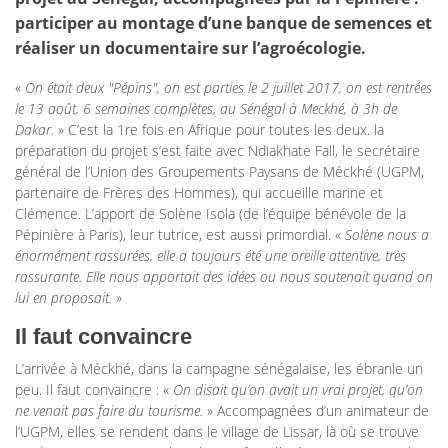
participer au montage d’une banque de semences et
réaliser un documentaire sur l’agroécologie.
«
On était deux "Pépins", on est parties le 2 juillet 2017, on est rentrées
le 13 août, 6 semaines complètes, au Sénégal à Meckhé, à 3h de
Dakar.
» C’est la 1re fois en Afrique pour toutes les deux. la
préparation du projet s’est faite avec Ndiakhate Fall, le secrétaire
général de l’Union des Groupements Paysans de Méckhé (UGPM,
partenaire de Frères des Hommes), qui accueille marine et
Clémence. L’apport de Solène Isola (de l’équipe bénévole de la
Pépinière à Paris), leur tutrice, est aussi primordial. «
Solène nous a
énormément rassurées, elle a toujours été une oreille attentive, très
rassurante. Elle nous apportait des idées ou nous soutenait quand on
lui en proposait.
»
Il faut convaincre
L’arrivée à Méckhé, dans la campagne sénégalaise, les ébranle un
peu. Il faut convaincre : «
On disait qu’on avait un vrai projet, qu’on
ne venait pas faire du tourisme.
» Accompagnées d’un animateur de
l’UGPM, elles se rendent dans le village de Lissar, là où se trouve