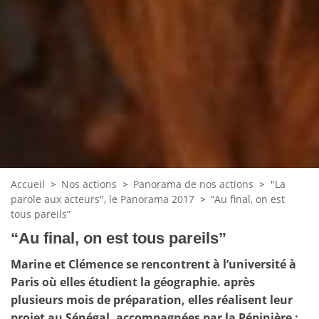
Accueil
>
Nos actions
>
Panorama de nos actions
>
"La
parole aux acteurs", le Panorama 2017
>
“Au final, on est
tous pareils”
“Au final, on est tous pareils”
Marine et Clémence se rencontrent à l’université à
Paris où elles étudient la géographie. après
plusieurs mois de préparation, elles réalisent leur
projet au Sénégal, accompagnées par la Pépinière :