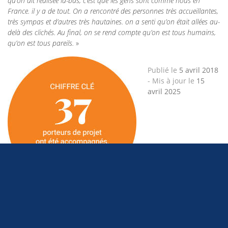
qu’on ait réalisée là-bas, c’est que les gens sont comme nous en
France. il y a de tout. On a rencontré des personnes très accueillantes,
très sympas et d’autres très hautaines. on a senti qu’on était allées au-
delà des clichés. Au final, on se rend compte qu’on est tous humains,
qu’on est tous pareils.
»
Publié le
5 avril 2018
-
Mis à jour le
15
avril 2025