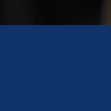
Accueil
>
Nous connaître
>
Nos partenaires
>
Nos partenaires à l’étranger
[RDC] APEF
(Association pour
la promotion de
l’entreprenariat
féminin)