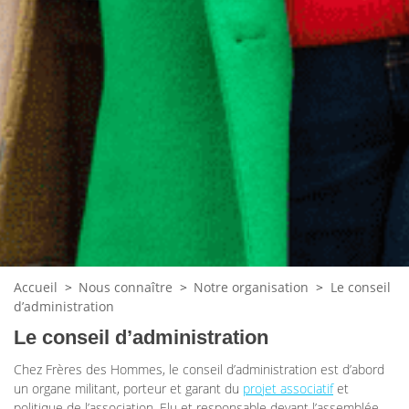
Accueil
>
Nous connaître
>
Notre organisation
>
Le conseil
d’administration
Le conseil d’administration
Chez Frères des Hommes, le conseil d’administration est d’abord
un organe militant, porteur et garant du
projet associatif
et
politique de l’association. Elu et responsable devant l’assemblée