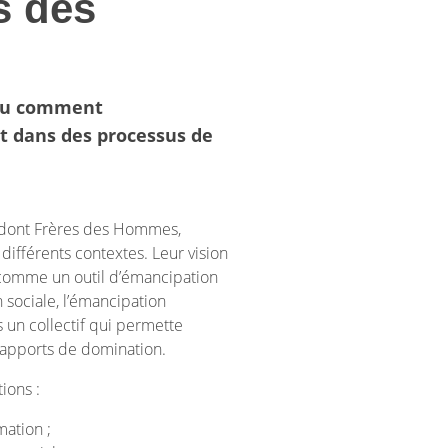
s des
 ou comment
it dans des processus de
es dont Frères des Hommes,
ifférents contextes. Leur vision
ue comme un outil d’émancipation
 sociale, l’émancipation
 un collectif qui permette
e rapports de domination.
ions :
mation ;