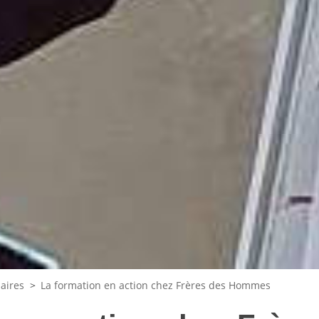
aires
>
La formation en action chez Frères des Hommes